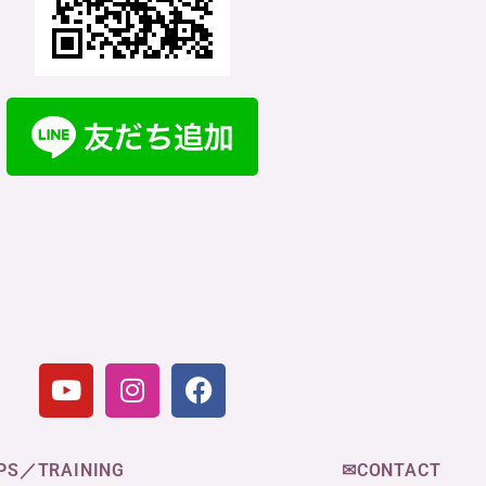
✉CONTACT
PS／TRAINING